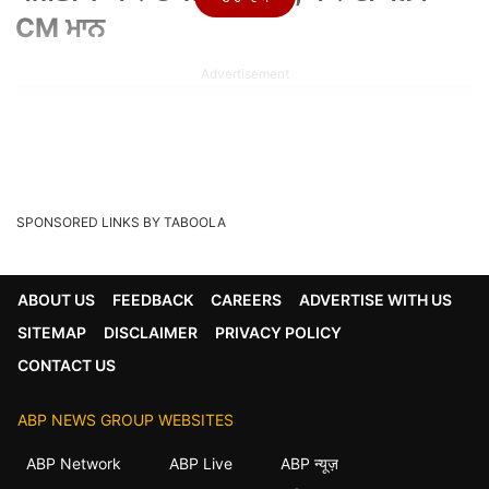
CM ਮਾਨ
Advertisement
SPONSORED LINKS BY TABOOLA
ABOUT US
FEEDBACK
CAREERS
ADVERTISE WITH US
SITEMAP
DISCLAIMER
PRIVACY POLICY
CONTACT US
Written By :
Bhavneet Kaushal
ABP NEWS GROUP WEBSITES
09 Jun 2026 03:50 PM (IST)
ਪੰਜਾਬ ਦੇ ਮੁੱਖ ਮੰਤਰੀ ਭਗਵੰਤ ਸਿੰਘ ਮਾਨ ਨੇ ਸੋਮਵਾਰ ਨੂੰ ਵੱਖ-ਵੱਖ ਸਰਕਾਰੀ
ABP Network
ABP Live
ABP न्यूज़
ਵਿਭਾਗਾਂ ਵਿੱਚ ਚੁਣੇ ਗਏ 355 ਨੌਜਵਾਨਾਂ ਨ...
see more