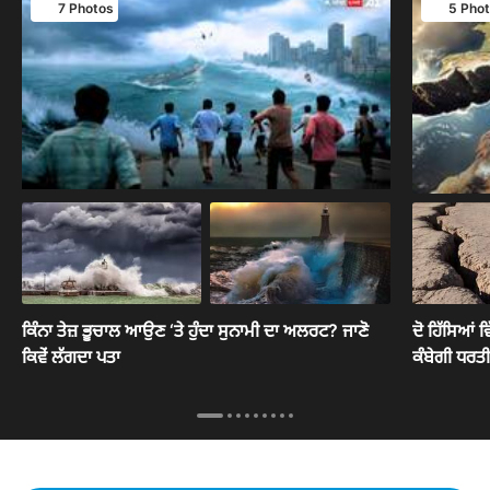
7 Photos
5 Pho
ਕਿੰਨਾ ਤੇਜ਼ ਭੂਚਾਲ ਆਉਣ ‘ਤੇ ਹੁੰਦਾ ਸੁਨਾਮੀ ਦਾ ਅਲਰਟ? ਜਾਣੋ
ਦੋ ਹਿੱਸਿਆਂ 
ਕਿਵੇਂ ਲੱਗਦਾ ਪਤਾ
ਕੰਬੇਗੀ ਧਰਤ