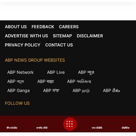
ABOUT US
FEEDBACK
CAREERS
ADVERTISE WITH US
SITEMAP
DISCLAIMER
PRIVACY POLICY
CONTACT US
ABP NEWS GROUP WEBSITES
ABP Network
ABP Live
ABP न्यूज़
×
ABP আনন্দ
ABP माझा
ABP અસ્મિતા
We use cookies to improve your experience, analyze
ABP Ganga
ABP ਸਾਂਝਾ
ABP நாடு
ABP దేశం
traffic, and personalize content. By clicking "Allow",
you agree to our use of cookies.
FOLLOW US
Decline
Allow
This website follows the
DNPA Code of Ethics.
ਵੈੱਬ ਸਟੋਰੀਜ਼
ਲਾਈਵ ਟੀਵੀ
ਸ਼ਾਟ ਵੀਡੀਓ
ਵੀਡੀਓਜ਼
Copyright@2026. All rights reserved.