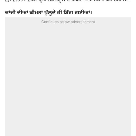
ਚਾਂਦੀ ਦੀਆਂ ਕੀਮਤਾਂ ਖੁੱਲ੍ਹਦੇ ਹੀ ਡਿੱਗ ਗਈਆਂ।
Continues below advertisement