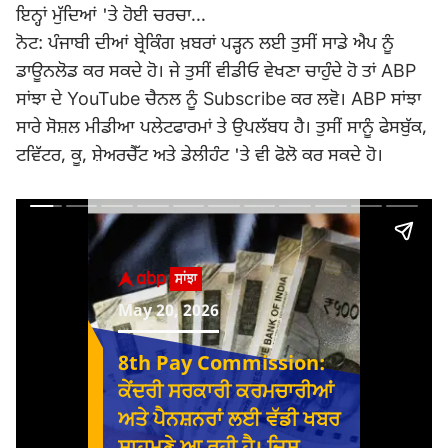
ਇਨ੍ਹਾਂ ਮੁੱਦਿਆਂ 'ਤੇ ਹੋਈ ਚਰਚਾ...
ਨੋਟ: ਪੰਜਾਬੀ ਦੀਆਂ ਬ੍ਰੇਕਿੰਗ ਖ਼ਬਰਾਂ ਪੜ੍ਹਨ ਲਈ ਤੁਸੀਂ ਸਾਡੇ ਐਪ ਨੂੰ
ਡਾਊਨਲੋਡ ਕਰ ਸਕਦੇ ਹੋ। ਜੇ ਤੁਸੀਂ ਵੀਡੀਓ ਵੇਖਣਾ ਚਾਹੁੰਦੇ ਹੋ ਤਾਂ ABP
ਸਾਂਝਾ ਦੇ YouTube ਚੈਨਲ ਨੂੰ Subscribe ਕਰ ਲਵੋ। ABP ਸਾਂਝਾ
ਸਾਰੇ ਸੋਸ਼ਲ ਮੀਡੀਆ ਪਲੇਟਫਾਰਮਾਂ ਤੇ ਉਪਲੱਬਧ ਹੈ। ਤੁਸੀਂ ਸਾਨੂੰ ਫੇਸਬੁੱਕ,
ਟਵਿੱਟਰ, ਕੂ, ਸ਼ੇਅਰਚੈੱਟ ਅਤੇ ਡੇਲੀਹੰਟ 'ਤੇ ਵੀ ਫੋਲੋ ਕਰ ਸਕਦੇ ਹੋ।