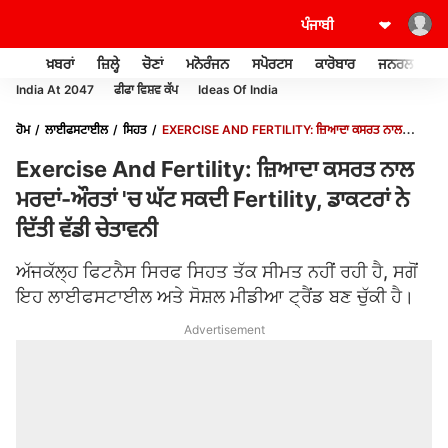
ਖ਼ਬਰਾਂ
ਜ਼ਿਲ੍ਹੇ
ਚੋਣਾਂ
ਮਨੋਰੰਜਨ
ਸਪੋਰਟਸ
ਕਾਰੋਬਾਰ
ਜਨਰਲ ਨੌਲਜ
India At 2047
ਫੀਫਾ ਵਿਸ਼ਵ ਕੱਪ
Ideas Of India
ਹੋਮ
ਲਾਈਫਸਟਾਈਲ
ਸਿਹਤ
EXERCISE AND FERTILITY: ਜ਼ਿਆਦਾ ਕਸਰਤ ਨਾਲ
ਮਰਦਾਂ-ਔਰਤਾਂ 'ਚ ਘੱਟ ਸਕਦੀ FERTILITY, ਡਾਕਟਰਾਂ ਨੇ ਦਿੱਤੀ ਵੱਡੀ ਚੇਤਾਵਨੀ
Exercise And Fertility: ਜ਼ਿਆਦਾ ਕਸਰਤ ਨਾਲ
ਮਰਦਾਂ-ਔਰਤਾਂ 'ਚ ਘੱਟ ਸਕਦੀ Fertility, ਡਾਕਟਰਾਂ ਨੇ
ਦਿੱਤੀ ਵੱਡੀ ਚੇਤਾਵਨੀ
ਅੱਜਕੱਲ੍ਹ ਫਿਟਨੈਸ ਸਿਰਫ ਸਿਹਤ ਤੱਕ ਸੀਮਤ ਨਹੀਂ ਰਹੀ ਹੈ, ਸਗੋਂ
ਇਹ ਲਾਈਫਸਟਾਈਲ ਅਤੇ ਸੋਸ਼ਲ ਮੀਡੀਆ ਟ੍ਰੈਂਡ ਬਣ ਚੁੱਕੀ ਹੈ।
Advertisement