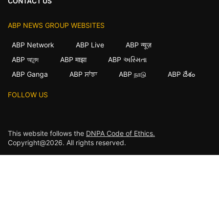
CONTACT US
ABP NEWS GROUP WEBSITES
ABP Network
ABP Live
ABP न्यूज़
ABP আনন্দ
ABP माझा
ABP અસ્મિતા
ABP Ganga
ABP ਸਾਂਝਾ
ABP நாடு
ABP దేశం
FOLLOW US
This website follows the
DNPA Code of Ethics.
Copyright@2026. All rights reserved.