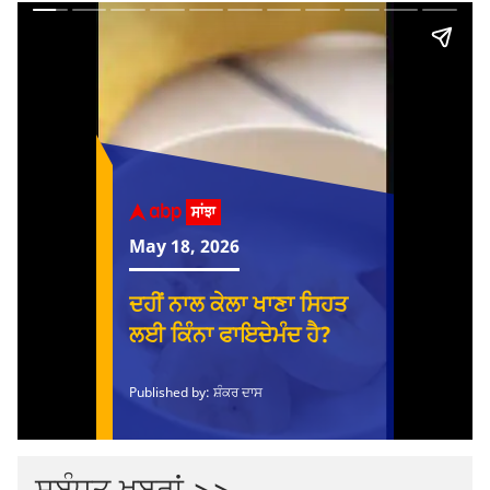
ਸਬੰਧਤ ਖਬਰਾਂ >>