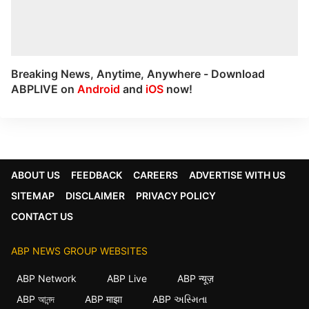
Breaking News, Anytime, Anywhere - Download
ABPLIVE on
Android
and
iOS
now!
ABOUT US
FEEDBACK
CAREERS
ADVERTISE WITH US
SITEMAP
DISCLAIMER
PRIVACY POLICY
CONTACT US
ABP NEWS GROUP WEBSITES
ABP Network
ABP Live
ABP न्यूज़
×
ABP আনন্দ
ABP माझा
ABP અસ્મિતા