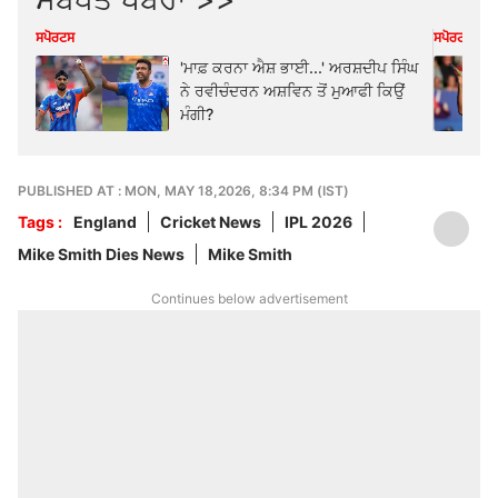
ਸਪੋਰਟਸ
ਸਪੋਰਟਸ
'ਮਾਫ਼ ਕਰਨਾ ਐਸ਼ ਭਾਈ...' ਅਰਸ਼ਦੀਪ ਸਿੰਘ
ਨੇ ਰਵੀਚੰਦਰਨ ਅਸ਼ਵਿਨ ਤੋਂ ਮੁਆਫੀ ਕਿਉਂ
ਮੰਗੀ?
PUBLISHED AT : MON, MAY 18,2026, 8:34 PM (IST)
Tags :
England
Cricket News
IPL 2026
Mike Smith Dies News
Mike Smith
Continues below advertisement