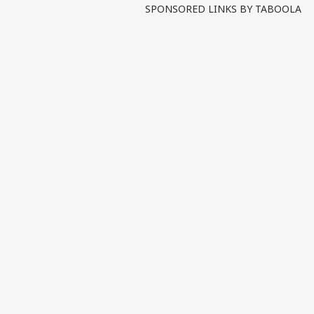
SPONSORED LINKS BY TABOOLA
ਪਰਸਨ
ਟੌ
ਹੈਲੋ ਗੈਸਟ
ਪੰਜਾ
ਸਾਡੇ ਬਾਰੇ
ਕਰੀਅਰ
ਇਸ਼ਤਿਹਾਰ ਦਿਓ
ਸਾਨੂੰ ਸੰਪਰਕ ਕਰੋ
Suk