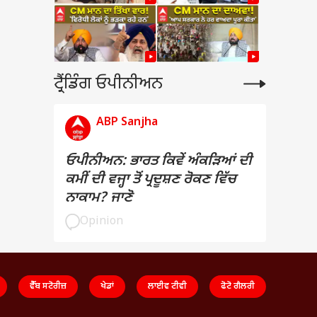
ਟ੍ਰੈਂਡਿੰਗ ਓਪੀਨੀਅਨ
ABP Sanjha
ਓਪੀਨੀਅਨ: ਭਾਰਤ ਕਿਵੇਂ ਅੰਕੜਿਆਂ ਦੀ
ਕਮੀਂ ਦੀ ਵਜ੍ਹਾ ਤੋਂ ਪ੍ਰਦੂਸ਼ਣ ਰੋਕਣ ਵਿੱਚ
ਨਾਕਾਮ? ਜਾਣੋ
Opinion
ਵੈੱਬ ਸਟੋਰੀਜ਼
ਖੇਡਾਂ
ਲਾਈਵ ਟੀਵੀ
ਫੋਟੋ ਗੈਲਰੀ