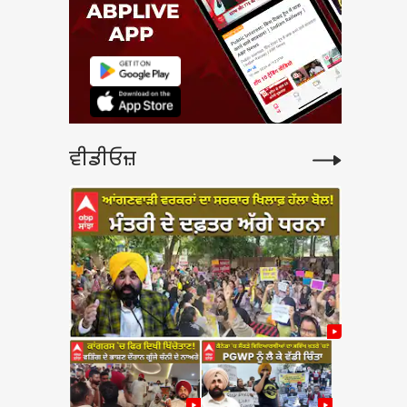
ਵੀਡੀਓਜ਼