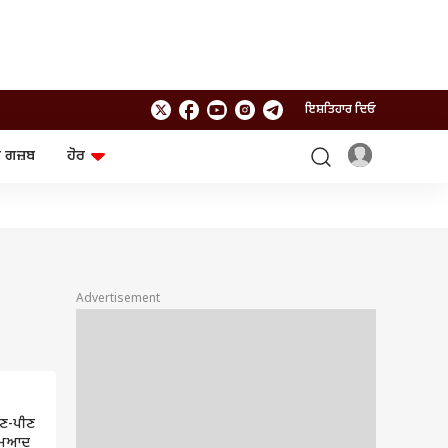
ਇਸ਼ਤਿਹਾਰ ਦਿਓ
 ਗਜ਼ਬ
ਹੋਰ
ਲਾਈਫਸਟਾਈਲ
ਤਕਨਾਲੌਜੀ
ਸਿਹਤ
ਗੈਜੇਟ
ਯਾਤਰਾ
Chat GPT
ਜਨਰਲ ਨੌਲਜ
ਅਜ਼ਬ ਗਜ਼ਬ
Advertisement
ਰਾਸ਼ੀਫਲ
ਆਟੋ
ਾਣ-ਪੀਣ
 ਮਿਆਦ