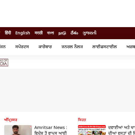
ੀ
हिंदी
English
मराठी
বাংলা
நாடு
దేశం
ગુજરાતી
ੰਜਨ
ਸਪੋਰਟਸ
ਕਾਰੋਬਾਰ
ਜਨਰਲ ਨੌਲਜ
ਲਾਈਫਸਟਾਈਲ
ਅਜ਼ਬ
ੰਜਨ
ਸਪੋਰਟਸ
ਕਾਰੋਬਾਰ
ੀ ਸਟਾਰ
ਕ੍ਰਿਕਟ
ਬਜਟ
ੁੱਡ
ਫੁੱਟਬਾਲ
ਪਰਸਨਲ ਫਾਈਨਾਂਸ
ੁੱਡ
ਉਲੰਪਿਕ
ਮਿਉਚੁਅਲ ਫੰਡ
 ਰਿਵਿਊ
ਆਈਪੀਐਲ
ਆਈਪੀਓ
ਾਧ
ਚੋਣਾਂ 2025
ਟ੍ਰੈਂਡਿੰਗ
ਅੰਮ੍ਰਿਤਸਰ
ਸਿਹਤ
Amritsar News :
ਦਵਾਈਆਂ ਅਤੇ ਖ
ਵਿਦੇਸ਼ ਤੋਂ ਵਾਪਸ ਆਈ
ਦੀਆਂ ਵਸਤਾਂ ਦੀ