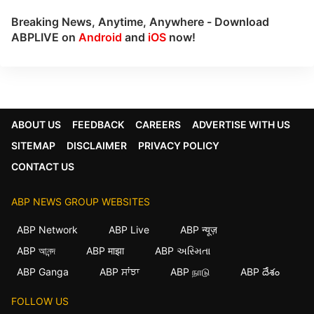
Breaking News, Anytime, Anywhere - Download
ABPLIVE on
Android
and
iOS
now!
ABOUT US
FEEDBACK
CAREERS
ADVERTISE WITH US
SITEMAP
DISCLAIMER
PRIVACY POLICY
CONTACT US
ABP NEWS GROUP WEBSITES
ABP Network
ABP Live
ABP न्यूज़
ABP আনন্দ
ABP माझा
ABP અસ્મિતા
ABP Ganga
ABP ਸਾਂਝਾ
ABP நாடு
ABP దేశం
FOLLOW US