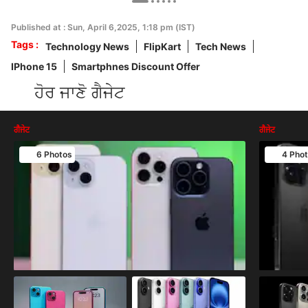
Published at : Sun, April 6,2025, 1:18 pm (IST)
Tags :
Technology News
FlipKart
Tech News
IPhone 15
Smartphnes Discount Offer
ਹੋਰ ਜਾਣੋ ਗੈਜੇਟ
ਗੈਜੇਟ
ਗੈਜੇਟ
6 Photos
4 Pho