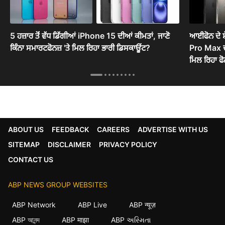
5 ਹਜ਼ਾਰ ਤੋਂ ਵੱਧ ਡਿੱਗੀਆਂ iPhone 15 ਦੀਆਂ ਕੀਮਤਾਂ, ਜਾਣੋ
ਆਈਫੋਨ ਦੇ 
ਕਿੰਨਾ ਸਮਾਰਟਫੋਨਜ਼ 'ਤੇ ਮਿਲ ਰਿਹਾ ਭਾਰੀ ਡਿਸਕਾਊਂਟ?
Pro Max ਦ
ਮਿਲ ਰਿਹਾ ਫ
ABOUT US
FEEDBACK
CAREERS
ADVERTISE WITH US
SITEMAP
DISCLAIMER
PRIVACY POLICY
CONTACT US
ABP NEWS GROUP WEBSITES
ABP Network
ABP Live
ABP न्यूज़
×
ABP আনন্দ
ABP माझा
ABP અસ્મિતા