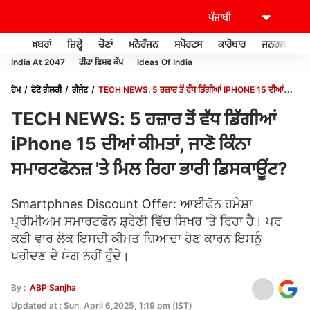
ਖ਼ਬਰਾਂ
ਜ਼ਿਲ੍ਹੇ
ਚੋਣਾਂ
ਮਨੋਰੰਜਨ
ਸਪੋਰਟਸ
ਕਾਰੋਬਾਰ
ਜਨਰਲ ਨੌਲਜ
India At 2047
ਫੀਫਾ ਵਿਸ਼ਵ ਕੱਪ
Ideas Of India
ਹੋਮ
ਫੋਟੋ ਗੈਲਰੀ
ਗੈਜੇਟ
TECH NEWS: 5 ਹਜ਼ਾਰ ਤੋਂ ਵੱਧ ਡਿੱਗੀਆਂ IPHONE 15 ਦੀਆਂ
ਕੀਮਤਾਂ, ਜਾਣੋ ਕਿੰਨਾ ਸਮਾਰਟਫੋਨਜ਼ 'ਤੇ ਮਿਲ ਰਿਹਾ ਭਾਰੀ ਡਿਸਕਾਊਂਟ?
TECH NEWS: 5 ਹਜ਼ਾਰ ਤੋਂ ਵੱਧ ਡਿੱਗੀਆਂ
iPhone 15 ਦੀਆਂ ਕੀਮਤਾਂ, ਜਾਣੋ ਕਿੰਨਾ
ਸਮਾਰਟਫੋਨਜ਼ 'ਤੇ ਮਿਲ ਰਿਹਾ ਭਾਰੀ ਡਿਸਕਾਊਂਟ?
Smartphnes Discount Offer: ਆਈਫੋਨ ਹਮੇਸ਼ਾ
ਪ੍ਰੀਮੀਅਮ ਸਮਾਰਟਫੋਨ ਸ਼੍ਰੇਣੀ ਵਿੱਚ ਸਿਖਰ 'ਤੇ ਰਿਹਾ ਹੈ। ਪਰ
ਕਈ ਵਾਰ ਲੋਕ ਇਸਦੀ ਕੀਮਤ ਜ਼ਿਆਦਾ ਹੋਣ ਕਾਰਨ ਇਸਨੂੰ
ਖਰੀਦਣ ਦੇ ਯੋਗ ਨਹੀਂ ਹੁੰਦੇ।
By :
ABP Sanjha
Updated at : Sun, April 6,2025, 1:19 pm (IST)